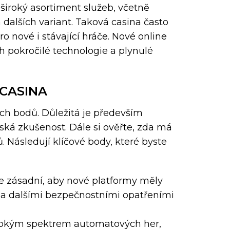
široký asortiment služeb, včetně
 dalších variant. Taková casina často
o nové i stávající hráče. Nové online
h pokročilé technologie a plynulé
CASINA
ích bodů. Důležitá je především
ská zkušenost. Dále si ověřte, zda má
 Následují klíčové body, které byste
e zásadní, aby nové platformy měly
 a dalšími bezpečnostními opatřeními
širokým spektrem automatových her,