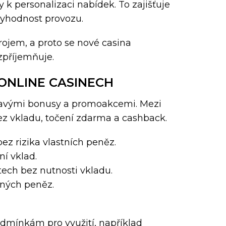
 k personalizaci nabídek. To zajišťuje
ěryhodnost provozu.
rojem, a proto se nové casina
zpříjemňuje.
ONLINE CASINECH
ímavými bonusy a promoakcemi. Mezi
ez vkladu, točení zdarma a cashback.
ez rizika vlastních peněz.
ní vklad.
ech bez nutnosti vkladu.
cených peněz.
odmínkám pro využití, například