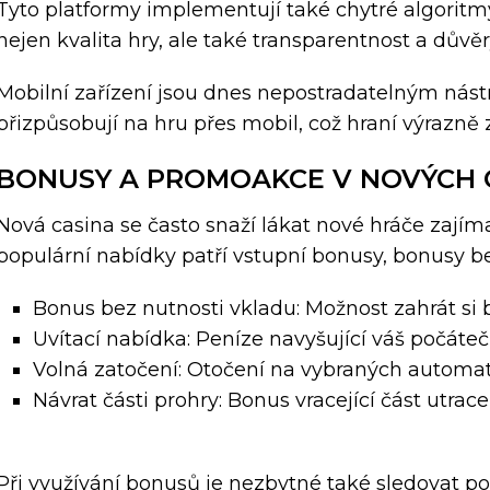
Tyto platformy implementují také chytré algoritmy
nejen kvalita hry, ale také transparentnost a dův
Mobilní zařízení jsou dnes nepostradatelným nást
přizpůsobují na hru přes mobil, což hraní výrazně 
BONUSY A PROMOAKCE V NOVÝCH 
Nová casina se často snaží lákat nové hráče zaj
populární nabídky patří vstupní bonusy, bonusy b
Bonus bez nutnosti vkladu: Možnost zahrát si b
Uvítací nabídka: Peníze navyšující váš počáteč
Volná zatočení: Otočení na vybraných automat
Návrat části prohry: Bonus vracející část utra
Při využívání bonusů je nezbytné také sledovat p