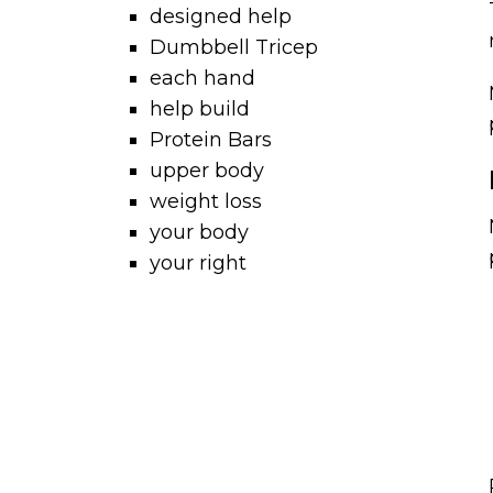
designed help
Dumbbell Tricep
each hand
help build
Protein Bars
upper body
weight loss
your body
your right